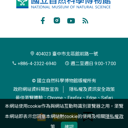
國
立
自
Facebook
Instagram
Youtube
RSS
然
訂
科
閱
學
404023 臺中市北區館前路一號
博
+886-4-2322-6940
週二至週日 9:00-17:00
物
© 國立自然科學博物館版權所有
館
政府網站資料開放宣告
隱私權及資訊安全政策
最佳瀏覽體驗：Chrome、Firefox、Edge、Safari
本網站使用cookie作為與網站互動時識別瀏覽器之用，瀏覽
本網站即表示您同意本網站對cookie的使用及相關
隱私權政
策
確認