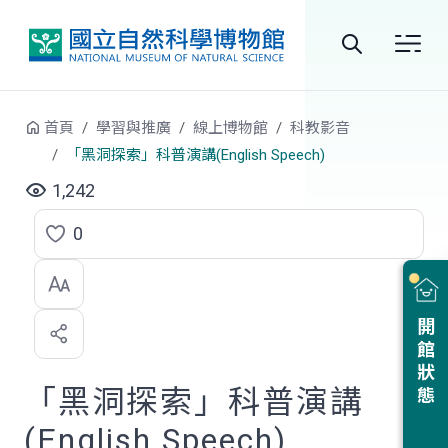
跳到中央內容區塊
全
站
首頁
學習與推廣
線上博物館
科教影音
搜
「黑洞探索」科普演講(English Speech)
尋
1,242
0
點
選
喜
開館狀態
歡
「黑洞探索」科普演講
(English Speech)