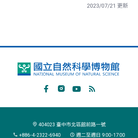
2023/07/21 更新
國
立
自
Facebook
Instagram
Youtube
RSS
然
訂
科
閱
學
404023 臺中市北區館前路一號
博
+886-4-2322-6940
週二至週日 9:00-17:00