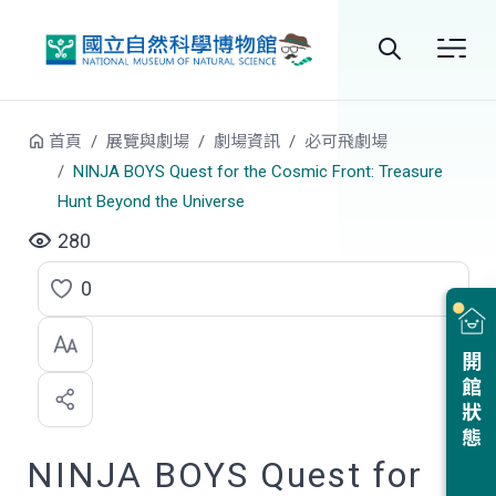
跳到中央內容區塊
全
站
首頁
展覽與劇場
劇場資訊
必可飛劇場
搜
NINJA BOYS Quest for the Cosmic Front: Treasure
Hunt Beyond the Universe
尋
280
0
點
選
開館狀態
喜
歡
NINJA BOYS Quest for