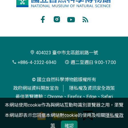
立
自
Facebook
Instagram
Youtube
RSS
然
訂
科
閱
學
404023 臺中市北區館前路一號
博
+886-4-2322-6940
週二至週日 9:00-17:00
物
© 國立自然科學博物館版權所有
館
政府網站資料開放宣告
隱私權及資訊安全政策
最佳瀏覽體驗：Chrome、Firefox、Edge、Safari
本網站使用cookie作為與網站互動時識別瀏覽器之用，瀏覽
本網站即表示您同意本網站對cookie的使用及相關
隱私權政
策
確認