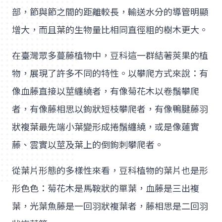
部，節與節之間的距離較長，輸送水分的導管明顯
增大，而且葉的生物量比相同直徑粗的樹木更大。
在臺灣眾多蔓藤植物中，豆科這一群結著莢果的植
物，展現了許多不同的特性。以攀爬方式來說：有
像血藤直接以莖纏繞者，有像菊花木以卷鬚攀爬
者，有像藤相思以鉤狀短枝攀爬者，有像鴨腱藤羽
狀複葉最先端小葉變形成捲鬚纏繞，或是像蓮實
藤、雲實以莖及葉上的倒鉤刺攀爬者。
從葉片形態的多樣性來看，豆科植物的葉片也是形
形色色：菊花木是馬鞍狀的單葉，血藤是三出複
葉，光葉魚藤是一回羽狀複葉者，藤相思是二回羽