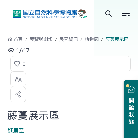
跳到中央內容區塊
全
站
首頁
展覽與劇場
展區資訊
植物園
藤蔓展示區
搜
1,617
尋
0
點
選
喜
開館狀態
歡
藤蔓展示區
逛展區