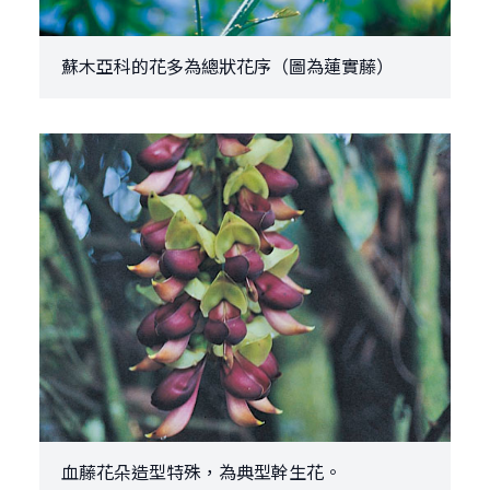
蘇木亞科的花多為總狀花序（圖為蓮實藤）
血藤花朵造型特殊，為典型幹生花。