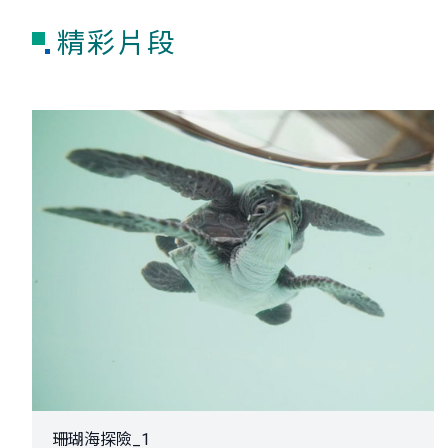
精彩片段
珊瑚海探險_1