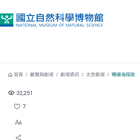
跳到中央內容區塊
首頁
展覽與劇場
劇場資訊
太空劇場
珊瑚海探險
32,251
7
點
選
喜