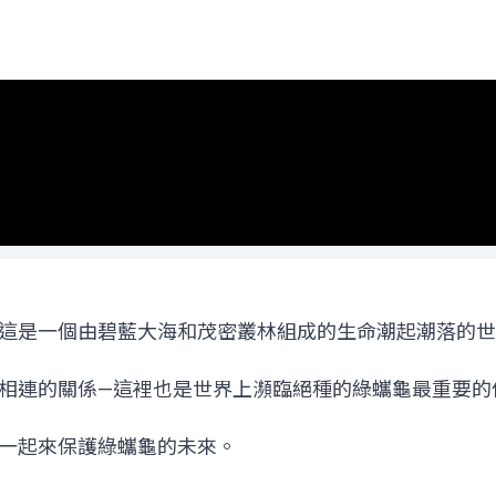
這是一個由碧藍大海和茂密叢林組成的生命潮起潮落的世
相連的關係—這裡也是世界上瀕臨絕種的綠蠵龜最重要的
一起來保護綠蠵龜的未來。