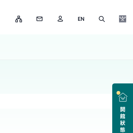
:::
開館狀態