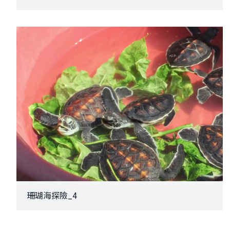
珊瑚海探險_4