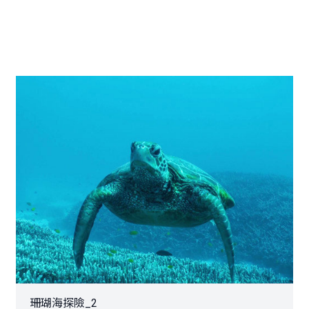
珊瑚海探險_2