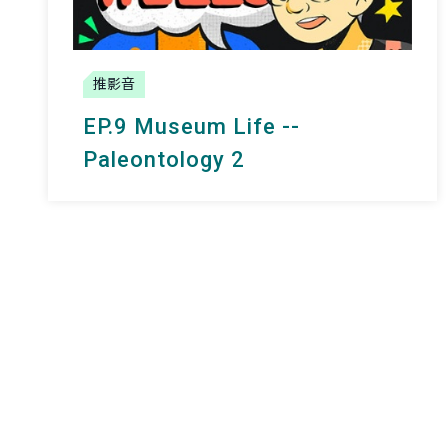
推影音
EP.9 Museum Life --
Paleontology 2