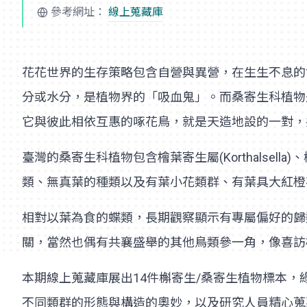
參考網址：
線上蒐藏庫
花花世界的生存策略包含自營與異營，在生生不息的
分或水分，是植物界的「吸血鬼」。而桑寄生科植物
它與彼此相依互惠的啄花鳥，就是天造地設的一對
臺灣的桑寄生科植物包含檜葉寄生屬(Korthalsella)、
類、無真葉的種類以及有葉小花類群、有葉具大紅橙
相對以葉為食的蝶類，長期觀察顯示有專屬偏好的歸
關，當然也偶有共襄盛舉的其他鳥類參一角，像喜訪
本期線上蒐藏庫展出14件槲寄生/桑寄生植物標本，
不同類群的形態與構造的奧妙，以及研究人員精心蒐