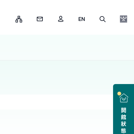
:::
開館狀態