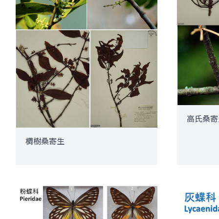
高氏桑寄
椆樹桑寄生