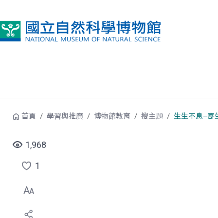
跳到中央內容區塊
首頁
學習與推廣
博物館教育
搜主題
生生不息–寄
1,968
1
點
選
喜