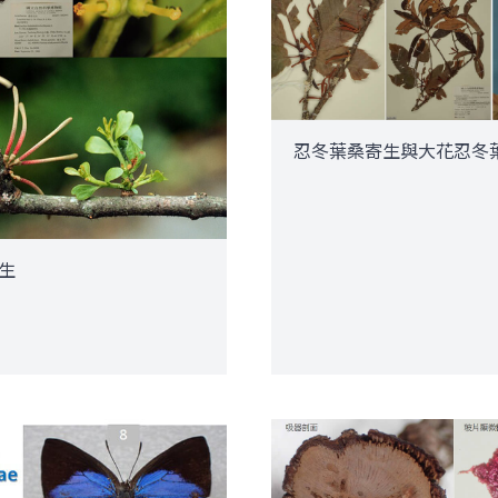
忍冬葉桑寄生與大花忍冬
生