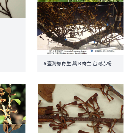
A.臺灣槲寄生 與 B.寄主 台灣赤楊