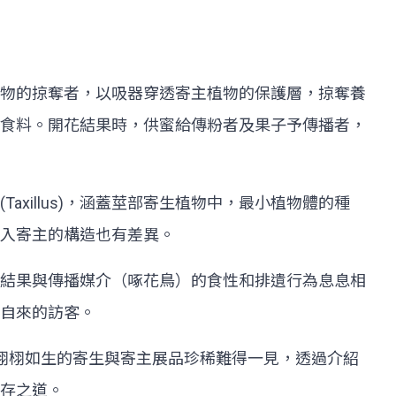
物的掠奪者，以吸器穿透寄主植物的保護層，掠奪養
食料。開花結果時，供蜜給傳粉者及果子予傳播者，
生屬(Taxillus)，涵蓋莖部寄生植物中，最小植物體的種
侵入寄主的構造也有差異。
結果與傳播媒介（啄花鳥）的食性和排遺行為息息相
請自來的訪客。
，栩栩如生的寄生與寄主展品珍稀難得一見，透過介紹
生存之道。