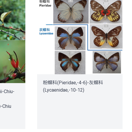
粉蝶科(Pieridae,-4-6)-灰蝶科
(Lycaenidae,-10-12)
-Chiu-
)-Chiu