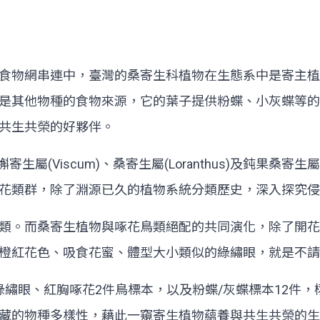
食物網串連中，臺灣的桑寄生科植物在生態系中是寄主植
是其他物種的食物來源，它的葉子提供粉蝶、小灰蝶等的
，共生共榮的好夥伴。
槲寄生屬(Viscum)、桑寄生屬(Loranthus)及鈍果桑寄
花類群，除了淵源已久的植物系統分類歷史，深入探究
類。而桑寄生植物與啄花鳥類絕配的共同演化，除了開花
橙紅花色、吸食花蜜、體型大小類似的綠繡眼，就是不
綠繡眼、紅胸啄花2件鳥標本，以及粉蝶/灰蝶標本12件
藏的物種多樣性，藉此一窺寄生植物蘊養與共生共榮的