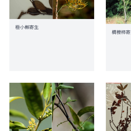
極小槲寄生
椆櫟柿寄