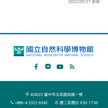
2022/09/21 更新
國
立
自
Facebook
Instagram
Youtube
RSS
然
訂
科
閱
學
404023 臺中市北區館前路一號
博
+886-4-2322-6940
週二至週日 9:00-17:00