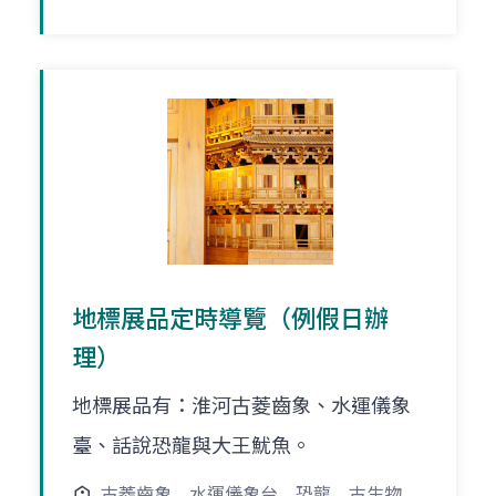
地標展品定時導覽（例假日辦
理）
地標展品有：淮河古菱齒象、水運儀象
臺、話說恐龍與大王魷魚。
古菱齒象
水運儀象台
恐龍
古生物