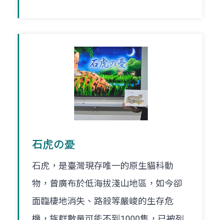
石虎の憂
石虎，是臺灣現存唯一的原生貓科動
物，曾廣布於低海拔淺山地區，如今卻
面臨棲地消失、路殺等嚴峻的生存危
機，族群數量可能不到1000隻，已被列