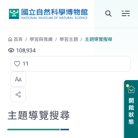
跳到中央內容區塊
全
站
首頁
學習與推廣
學習主題
主題導覽搜尋
搜
108,934
尋
11
點
選
喜
開館狀態
歡
主題導覽搜尋