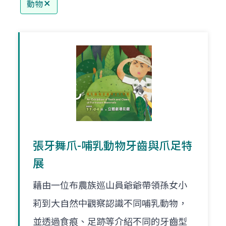
動物
張牙舞爪-哺乳動物牙齒與爪足特
展
藉由一位布農族巡山員爺爺帶領孫女小
莉到大自然中觀察認識不同哺乳動物，
並透過食痕、足跡等介紹不同的牙齒型