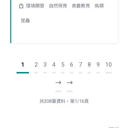
環境開發
自然保育
食農教育
鳥類
昆蟲
1
2
3
4
5
6
7
8
9
10
下
最
一
後
頁
一
共308筆資料，第1/16頁
頁