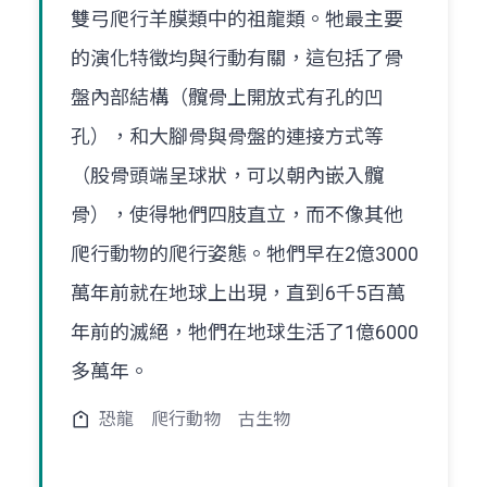
雙弓爬行羊膜類中的祖龍類。牠最主要
的演化特徵均與行動有關，這包括了骨
盤內部結構（髖骨上開放式有孔的凹
孔），和大腳骨與骨盤的連接方式等
（股骨頭端呈球狀，可以朝內嵌入髖
骨），使得牠們四肢直立，而不像其他
爬行動物的爬行姿態。牠們早在2億3000
萬年前就在地球上出現，直到6千5百萬
年前的滅絕，牠們在地球生活了1億6000
多萬年。
恐龍
爬行動物
古生物