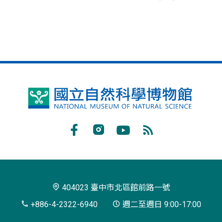
國
立
自
Facebook
Instagram
Youtube
RSS
然
訂
科
閱
學
404023 臺中市北區館前路一號
博
+886-4-2322-6940
週二至週日 9:00-17:00
物