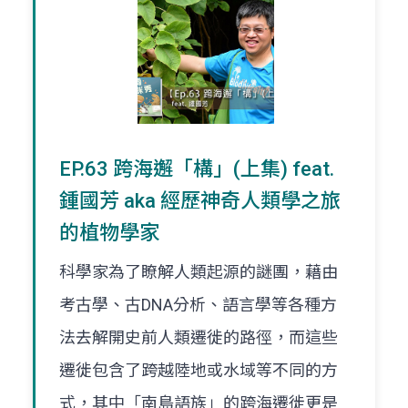
EP.63 跨海邂「構」(上集) feat.
鍾國芳 aka 經歷神奇人類學之旅
的植物學家
科學家為了瞭解人類起源的謎團，藉由
考古學、古DNA分析、語言學等各種方
法去解開史前人類遷徙的路徑，而這些
遷徙包含了跨越陸地或水域等不同的方
式，其中「南島語族」的跨海遷徙更是