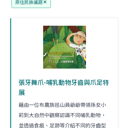
原住民族議題
張牙舞爪-哺乳動物牙齒與爪足特
展
藉由一位布農族巡山員爺爺帶領孫女小
莉到大自然中觀察認識不同哺乳動物，
並透過食痕、足跡等介紹不同的牙齒型