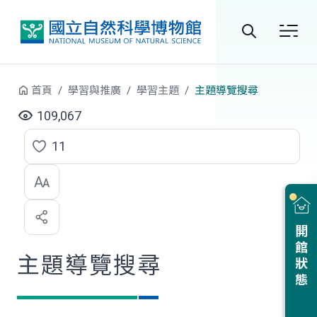
跳到中央內容區塊
全
站
首頁
學習與推廣
學習主題
主題導覽搜尋
搜
109,067
尋
11
點
選
喜
開館狀態
歡
主題導覽搜尋