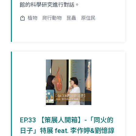
館的科學研究進行對話。
植物
爬行動物
昆蟲
原住民
EP.33 【策展人開箱】-「同火的
日子」特展 feat. 李作婷&劉憶諄