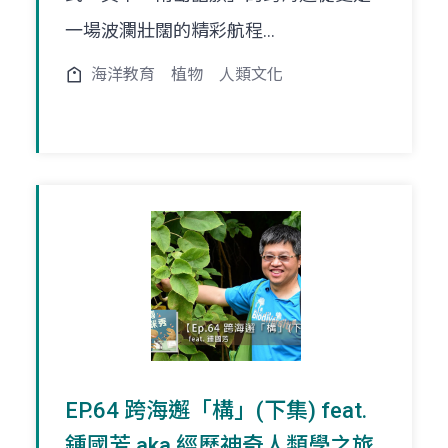
一場波瀾壯闊的精彩航程...
海洋教育
植物
人類文化
EP.64 跨海邂「構」(下集) feat.
鍾國芳 aka 經歷神奇人類學之旅