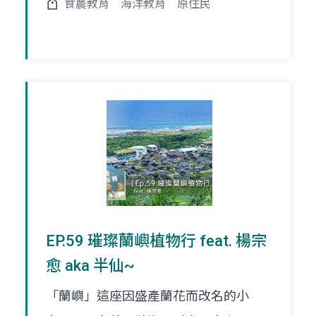
食農教育
海洋教育
原住民
EP.59 璀璨蘭嶼植物行 feat. 楊宗
愈 aka 半仙~
「蘭嶼」這座因盛產蘭花而改名的小