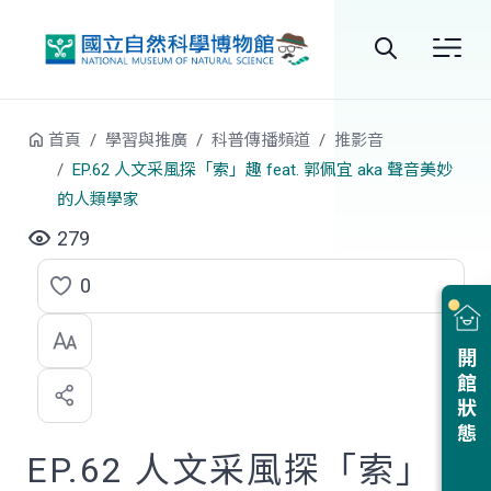
跳到中央內容區塊
全
站
首頁
學習與推廣
科普傳播頻道
推影音
搜
EP.62 人文采風探「索」趣 feat. 郭佩宜 aka 聲音美妙
的人類學家
尋
279
0
點
選
開館狀態
喜
歡
EP.62 人文采風探「索」