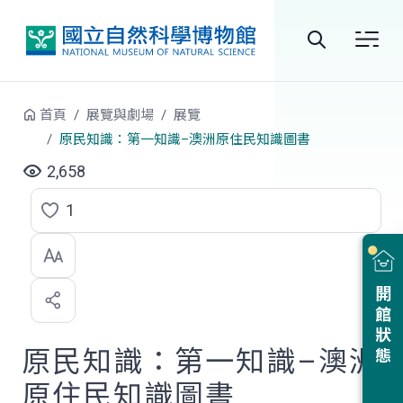
跳到中央內容區塊
全
站
首頁
展覽與劇場
展覽
搜
原民知識：第一知識–澳洲原住民知識圖書
尋
2,658
1
點
選
喜
開館狀態
歡
原民知識：第一知識–澳洲
原住民知識圖書