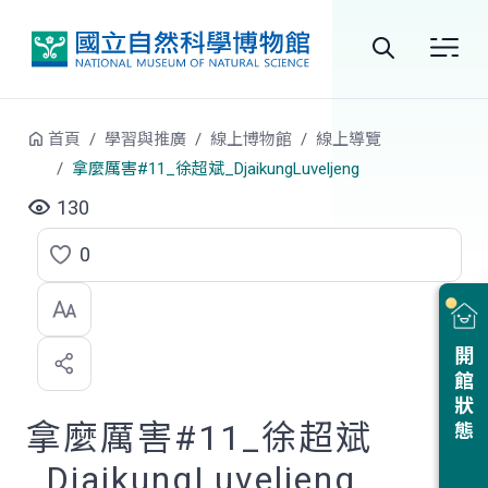
跳到中央內容區塊
全
站
首頁
學習與推廣
線上博物館
線上導覽
搜
拿麼厲害#11_徐超斌_DjaikungLuveljeng
尋
130
0
點
選
喜
開館狀態
歡
拿麼厲害#11_徐超斌
_DjaikungLuveljeng