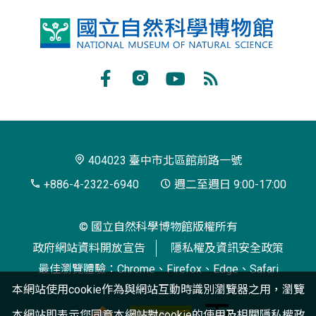
國
立
自
Facebook
Instagram
Youtube
RSS
然
訂
科
閱
學
404023 臺中市北區館前路一號
博
+886-4-2322-6940
週二至週日 9:00-17:00
物
© 國立自然科學博物館版權所有
館
政府網站資料開放宣告
隱私權及資訊安全政策
最佳瀏覽體驗：Chrome、Firefox、Edge、Safari
本網站使用cookie作為與網站互動時識別瀏覽器之用，瀏覽
本網站即表示您同意本網站對cookie的使用及相關
隱私權政