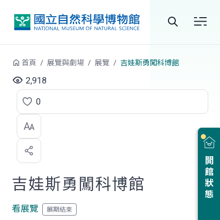
跳到中央內容區塊
全
站
首頁
展覽與劇場
展覽
吉娃斯勇闖科博館
搜
2,918
尋
0
點
選
喜
開館狀態
歡
吉娃斯勇闖科博館
看展覽