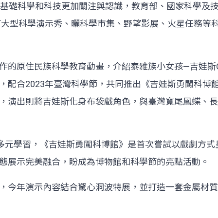
對基礎科學和科技更加關注與認識，教育部、國家科學及
主打大型科學演示秀、曬科學市集、野望影展、火星任務等
作的原住民族科學教育動畫，介紹泰雅族小女孩—吉娃斯G
，配合2023年臺灣科學節，共同推出《吉娃斯勇闖科博
，演出則將吉娃斯化身布袋戲角色，與臺灣寬尾鳳蝶、長
調多元學習，《吉娃斯勇闖科博館》是首次嘗試以戲劇方
態展示完美融合，盼成為博物館和科學節的亮點活動。
，今年演示內容結合驚心洞波特展，並打造一套金屬材質