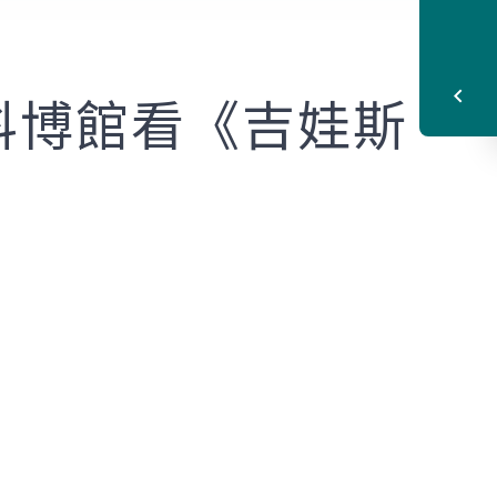
科博館看《吉娃斯