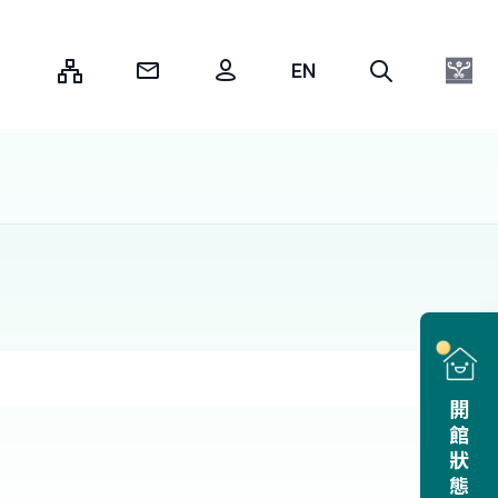
:::
開館狀態