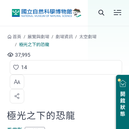
跳到中央內容區塊
全
站
首頁
展覽與劇場
劇場資訊
太空劇場
搜
極光之下的恐龍
尋
37,995
14
點
選
喜
開館狀態
歡
極光之下的恐龍