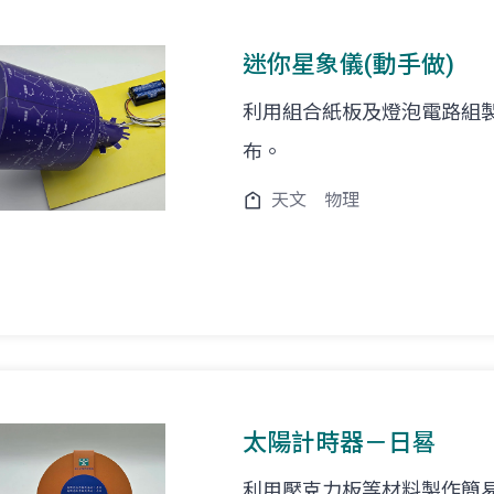
迷你星象儀(動手做)
利用組合紙板及燈泡電路組
布。
天文
物理
太陽計時器－日晷
利用壓克力板等材料製作簡