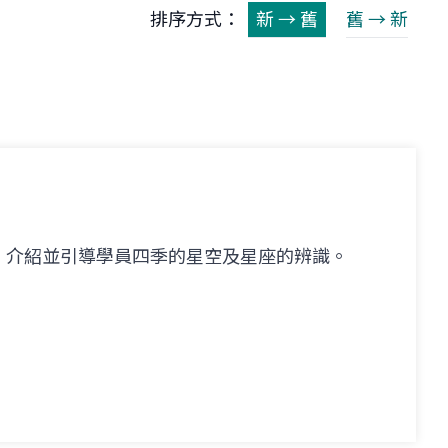
排序方式：
新 → 舊
舊 → 新
，介紹並引導學員四季的星空及星座的辨識。