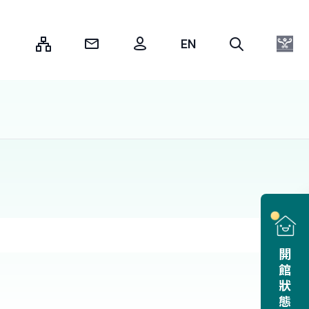
:::
開館狀態