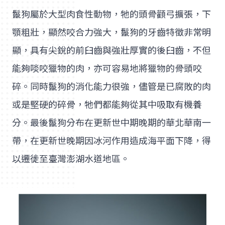
鬣狗屬於大型肉食性動物，牠的頭骨顴弓擴張，下
顎粗壯，顯然咬合力強大，鬣狗的牙齒特徵非常明
顯，具有尖銳的前臼齒與強壯厚實的後臼齒，不但
能夠啖咬獵物的肉，亦可容易地將獵物的骨頭咬
碎。同時鬣狗的消化能力很強，儘管是已腐敗的肉
或是堅硬的碎骨，牠們都能夠從其中吸取有機養
分。最後鬣狗分布在更新世中期晚期的華北華南一
帶，在更新世晚期因冰河作用造成海平面下降，得
以遷徙至臺灣澎湖水道地區。