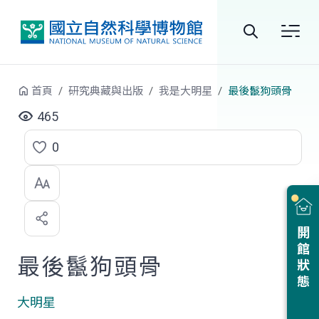
跳到中央內容區塊
全
站
首頁
研究典藏與出版
我是大明星
最後鬣狗頭骨
搜
465
尋
0
點
選
喜
開館狀態
歡
最後鬣狗頭骨
大明星