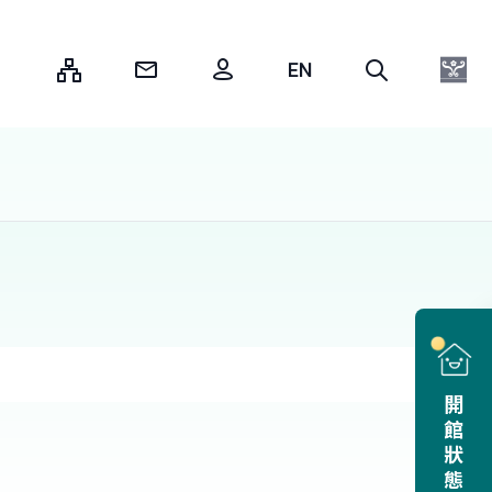
:::
開館狀態