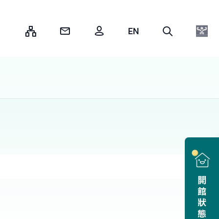
:::
開館狀態