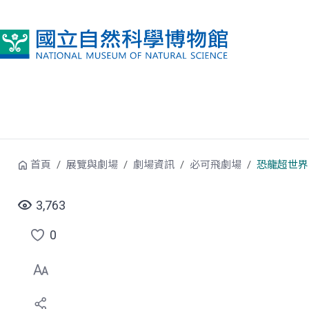
跳到中央內容區塊
首頁
展覽與劇場
劇場資訊
必可飛劇場
恐龍超世界
3,763
0
點
選
喜