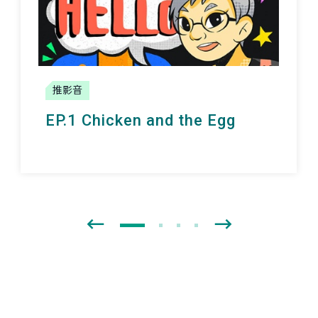
推影音
EP.1 Chicken and the Egg