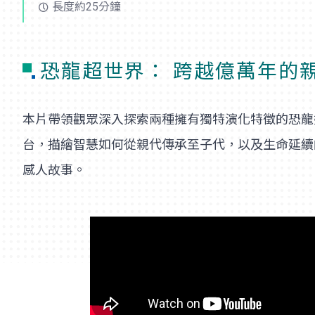
長度約25分鐘
恐龍超世界： 跨越億萬年的
本片帶領觀眾深入探索兩種擁有獨特演化特徵的恐龍―
台，描繪智慧如何從親代傳承至子代，以及生命延續
感人故事。