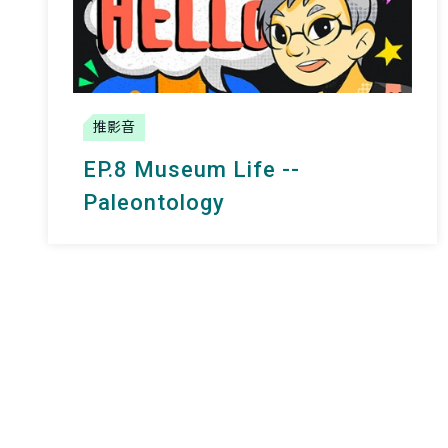
推影音
EP.8 Museum Life --
Paleontology