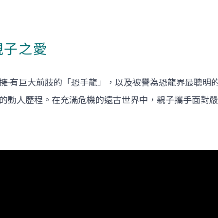
親子之愛
―擁 有巨大前肢的「恐手龍」，以及被譽為恐龍界最聰明的
的動人歷程。在充滿危機的遠古世界中，親子攜手面對嚴