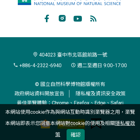
立
自
Facebook
Instagram
Youtube
RSS
然
訂
科
閱
學
404023 臺中市北區館前路一號
博
+886-4-2322-6940
週二至週日 9:00-17:00
物
© 國立自然科學博物館版權所有
館
政府網站資料開放宣告
隱私權及資訊安全政策
最佳瀏覽體驗：Chrome、Firefox、Edge、Safari
本網站使用cookie作為與網站互動時識別瀏覽器之用，瀏覽
本網站即表示您同意本網站對cookie的使用及相關
隱私權政
策
確認