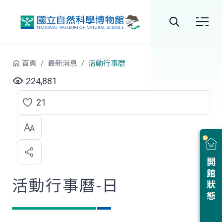
跳到中央內容區塊
全
站
首頁
最新消息
活動行事曆
搜
224,881
尋
21
點
選
喜
開館狀態
歡
活動行事曆-日