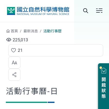
跳到中央內容區塊
全
站
首頁
最新消息
活動行事曆
搜
225,013
尋
21
點
選
喜
開館狀態
歡
活動行事曆-日