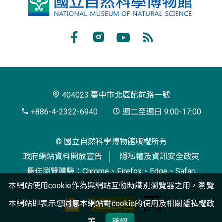
國
立
自
Facebook
Instagram
Youtube
RSS
然
訂
科
閱
學
404023 臺中市北區館前路一號
博
+886-4-2322-6940
週二至週日 9:00-17:00
物
© 國立自然科學博物館版權所有
館
政府網站資料開放宣告
隱私權及資訊安全政策
最佳瀏覽體驗：Chrome、Firefox、Edge、Safari
本網站使用cookie作為與網站互動時識別瀏覽器之用，瀏覽
本網站即表示您同意本網站對cookie的使用及相關
隱私權政
策
確認