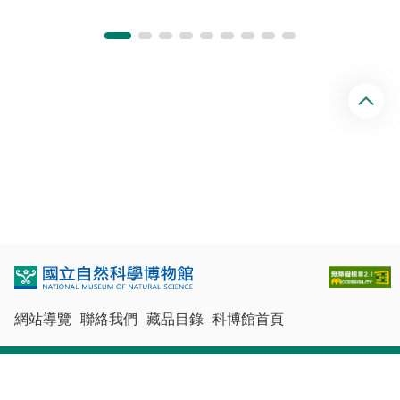
回
頂
端
網站導覽
聯絡我們
藏品目錄
科博館首頁
最佳瀏覽體驗：Chrome、Firefox、Edge、Safari