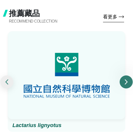
推薦藏品
看更多
RECOMMEND COLLECTION
Lactarius lignyotus