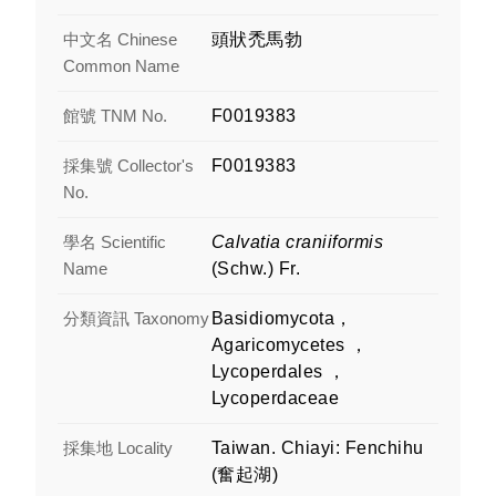
中文名 Chinese
頭狀禿馬勃
Common Name
館號 TNM No.
F0019383
採集號 Collector's
F0019383
No.
學名 Scientific
Calvatia craniiformis
Name
(Schw.) Fr.
分類資訊 Taxonomy
Basidiomycota，
Agaricomycetes ，
Lycoperdales ，
Lycoperdaceae
採集地 Locality
Taiwan. Chiayi: Fenchihu
(奮起湖)