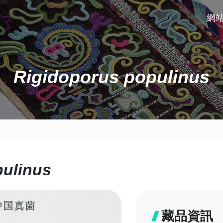
網
Rigidoporus populinus
pulinus
藏品資訊