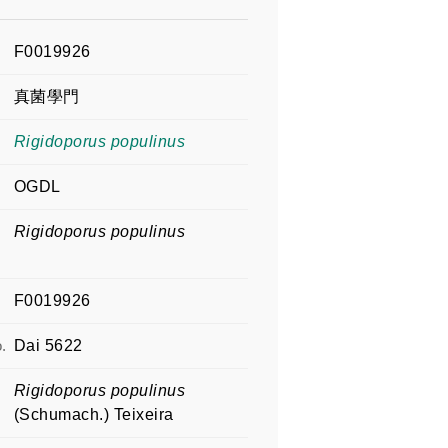
F0019926
真菌學門
Rigidoporus populinus
OGDL
Rigidoporus populinus
F0019926
.
Dai 5622
Rigidoporus populinus
(Schumach.) Teixeira