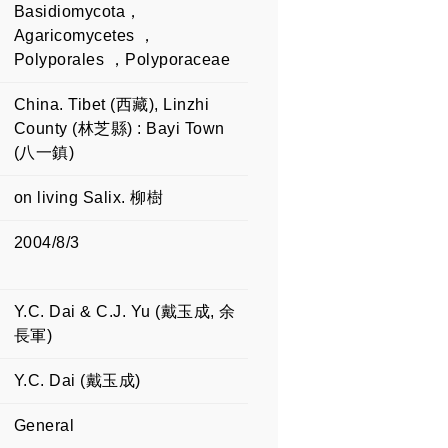
Basidiomycota，
Agaricomycetes ，
Polyporales ，Polyporaceae
China. Tibet (西藏), Linzhi
County (林芝縣) : Bayi Town
(八一鎮)
on living Salix. 柳樹
2004/8/3
Y.C. Dai & C.J. Yu (戴玉成, 余
長軍)
Y.C. Dai (戴玉成)
General