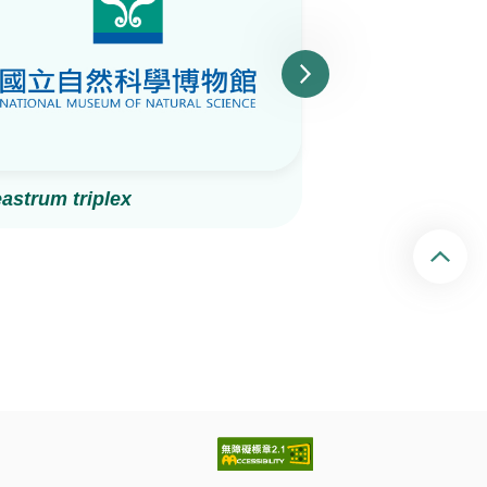
astrum triplex
Agaricus roma
回頂端