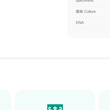
specimens
菌株 Culture
DNA