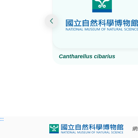
Cantharellus cibarius
:::
網