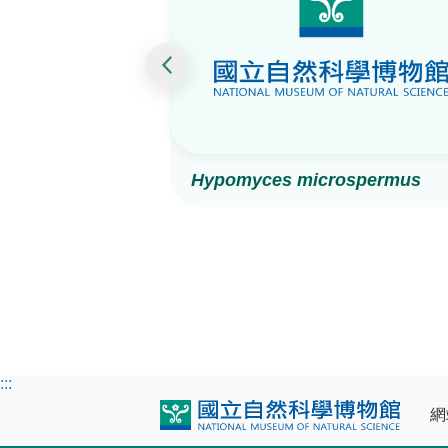
Hypomyces microspermus
:::
網