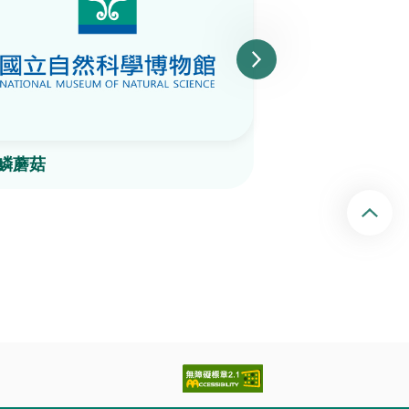
鱗蘑菇
Pluteus leonin
回頂端