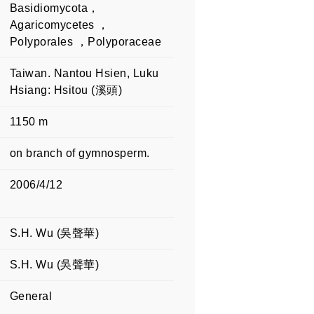
Basidiomycota，
Agaricomycetes ，
Polyporales ，Polyporaceae
Taiwan. Nantou Hsien, Luku
Hsiang: Hsitou (溪頭)
1150 m
on branch of gymnosperm.
2006/4/12
S.H. Wu (吳聲華)
S.H. Wu (吳聲華)
General