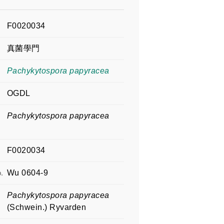
F0020034
真菌學門
Pachykytospora papyracea
OGDL
Pachykytospora papyracea
F0020034
.
Wu 0604-9
Pachykytospora papyracea
(Schwein.) Ryvarden