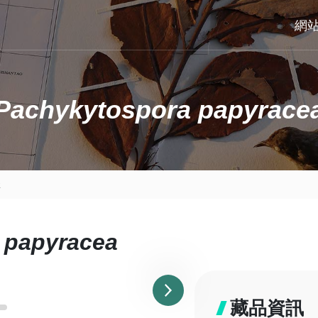
網
Pachykytospora papyrace
a
 papyracea
藏品資訊