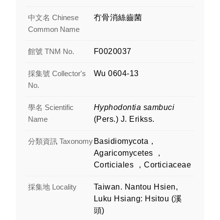
中文名 Chinese
冇骨消絲齒菌
Common Name
館號 TNM No.
F0020037
採集號 Collector's
Wu 0604-13
No.
學名 Scientific
Hyphodontia sambuci
Name
(Pers.) J. Erikss.
分類資訊 Taxonomy
Basidiomycota，
Agaricomycetes ，
Corticiales ，Corticiaceae
採集地 Locality
Taiwan. Nantou Hsien,
Luku Hsiang: Hsitou (溪
頭)