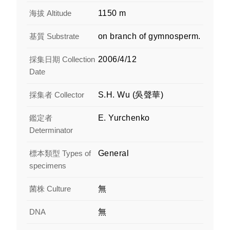
海拔 Altitude
1150 m
基質 Substrate
on branch of gymnosperm.
採集日期 Collection
2006/4/12
Date
採集者 Collector
S.H. Wu (吳聲華)
鑑定者
E. Yurchenko
Determinator
標本類型 Types of
General
specimens
菌株 Culture
無
DNA
無