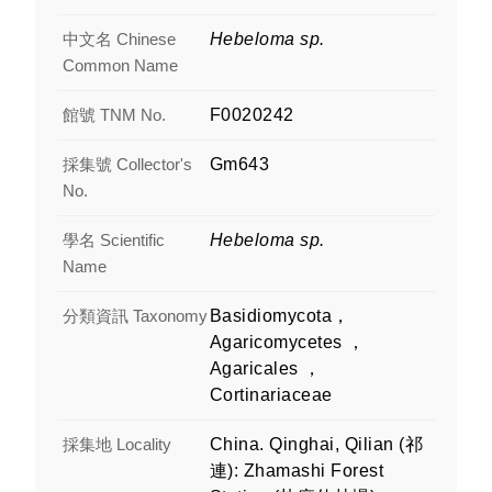
中文名 Chinese
Hebeloma sp.
Common Name
館號 TNM No.
F0020242
採集號 Collector's
Gm643
No.
學名 Scientific
Hebeloma sp.
Name
分類資訊 Taxonomy
Basidiomycota，
Agaricomycetes ，
Agaricales ，
Cortinariaceae
採集地 Locality
China. Qinghai, Qilian (祁
連): Zhamashi Forest