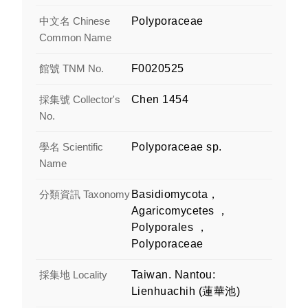
中文名 Chinese
Polyporaceae
Common Name
館號 TNM No.
F0020525
採集號 Collector's
Chen 1454
No.
學名 Scientific
Polyporaceae sp.
Name
分類資訊 Taxonomy
Basidiomycota，
Agaricomycetes ，
Polyporales ，
Polyporaceae
採集地 Locality
Taiwan. Nantou:
Lienhuachih (蓮華池)