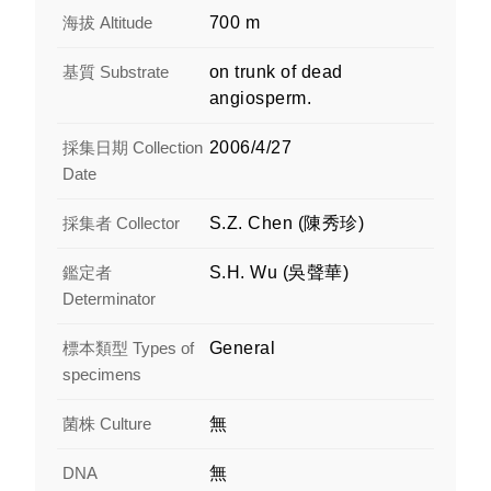
海拔 Altitude
700 m
基質 Substrate
on trunk of dead
angiosperm.
採集日期 Collection
2006/4/27
Date
採集者 Collector
S.Z. Chen (陳秀珍)
鑑定者
S.H. Wu (吳聲華)
Determinator
標本類型 Types of
General
specimens
菌株 Culture
無
DNA
無