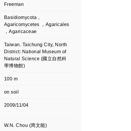
Freeman
Basidiomycota，
Agaricomycetes ，Agaricales
，Agaricaceae
Taiwan. Taichung City, North
District: National Museum of
Natural Science (國立自然科
學博物館)
100 m
on soil
2009/11/04
W.N. Chou (周文能)