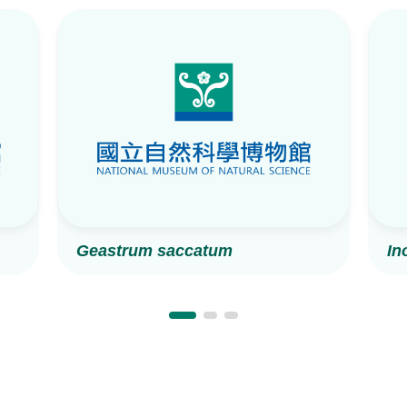
Geastrum saccatum
In