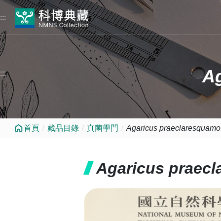
跳到中央內容區塊
:::
A
:::
首頁
藏品目錄
真菌學門
Agaricus praeclaresquamo
Agaricus praec