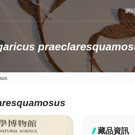
網
garicus praeclaresquamos
sus
laresquamosus
藏品資訊