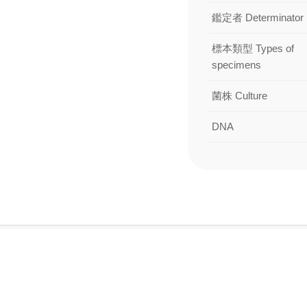
鑑定者 Determinator
標本類型 Types of
specimens
菌株 Culture
DNA