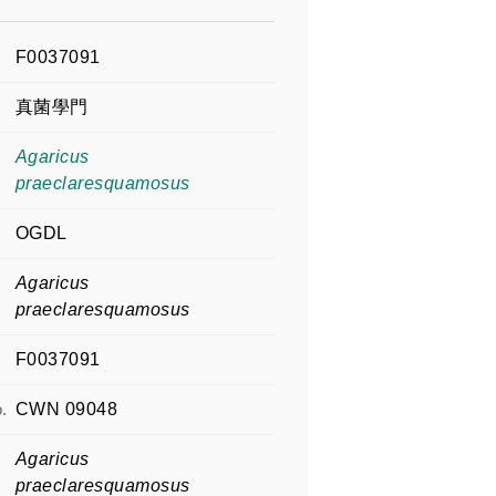
F0037091
真菌學門
Agaricus
praeclaresquamosus
OGDL
Agaricus
praeclaresquamosus
F0037091
.
CWN 09048
Agaricus
praeclaresquamosus