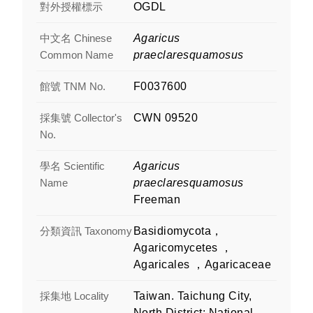
對外授權標示
OGDL
中文名 Chinese
Agaricus
Common Name
praeclaresquamosus
館號 TNM No.
F0037600
採集號 Collector's
CWN 09520
No.
學名 Scientific
Agaricus
Name
praeclaresquamosus
Freeman
分類資訊 Taxonomy
Basidiomycota，
Agaricomycetes ，
Agaricales ，Agaricaceae
採集地 Locality
Taiwan. Taichung City,
North District: National