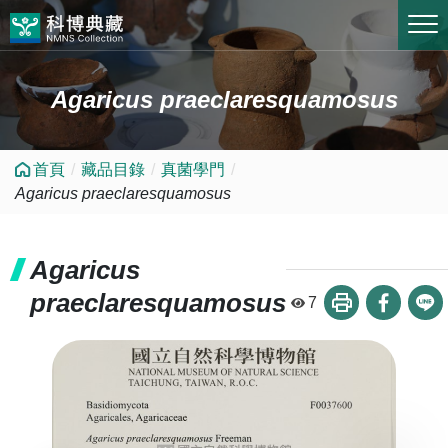
跳到中央內容區塊
Agaricus praeclaresquamosus
首頁
藏品目錄
真菌學門
Agaricus praeclaresquamosus
Agaricus
praeclaresquamosus
7