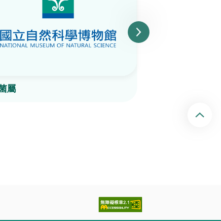
菌屬
Psathyrella ca
回頂端