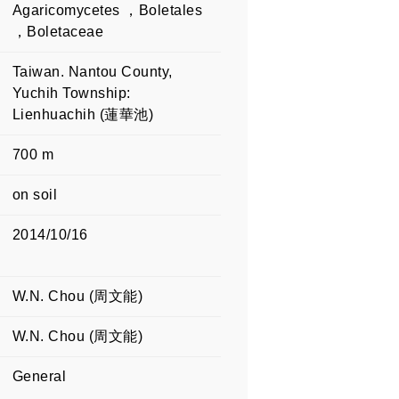
Agaricomycetes ，Boletales
，Boletaceae
Taiwan. Nantou County,
Yuchih Township:
Lienhuachih (蓮華池)
700 m
on soil
2014/10/16
W.N. Chou (周文能)
W.N. Chou (周文能)
General