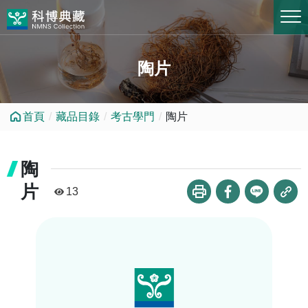
跳到中央內容區塊
陶片
首頁
藏品目錄
考古學門
陶片
陶
片
13