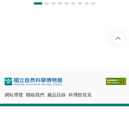
回
頂
端
網站導覽
聯絡我們
藏品目錄
科博館首頁
最佳瀏覽體驗：Chrome、Firefox、Edge、Safari
© 國立自然科學博物館版權所有