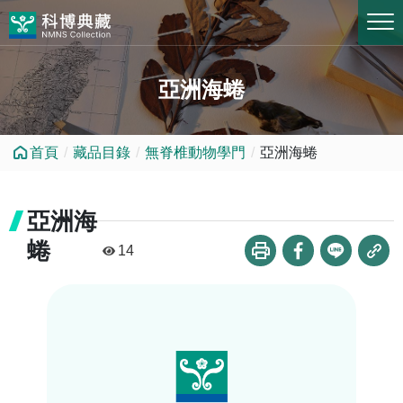
跳到中央內容區塊
亞洲海蜷
首頁
藏品目錄
無脊椎動物學門
亞洲海蜷
亞洲海
蜷
14