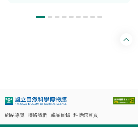
回
頂
端
網站導覽
聯絡我們
藏品目錄
科博館首頁
最佳瀏覽體驗：Chrome、Firefox、Edge、Safari