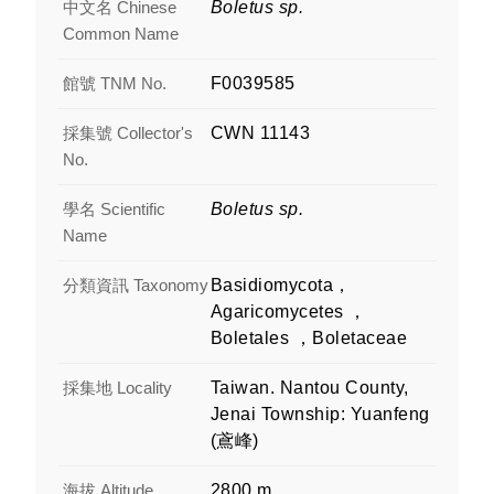
中文名 Chinese
Boletus sp.
Common Name
館號 TNM No.
F0039585
採集號 Collector's
CWN 11143
No.
學名 Scientific
Boletus sp.
Name
分類資訊 Taxonomy
Basidiomycota，
Agaricomycetes ，
Boletales ，Boletaceae
採集地 Locality
Taiwan. Nantou County,
Jenai Township: Yuanfeng
(鳶峰)
海拔 Altitude
2800 m