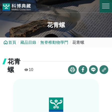
跳到中央內容區塊
花青螺
首頁
藏品目錄
無脊椎動物學門
花青螺
花青
螺
10