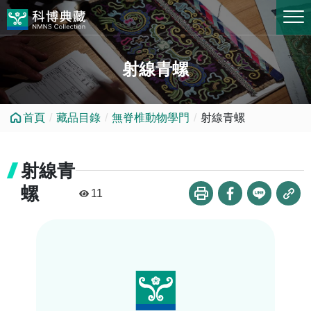
跳到中央內容區塊
射線青螺
首頁
藏品目錄
無脊椎動物學門
射線青螺
射線青
螺
11