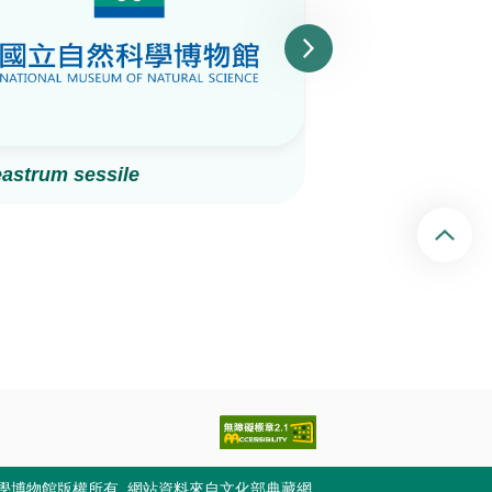
astrum sessile
Agaricus roma
回頂端
科學博物館版權所有
網站資料來自文化部典藏網