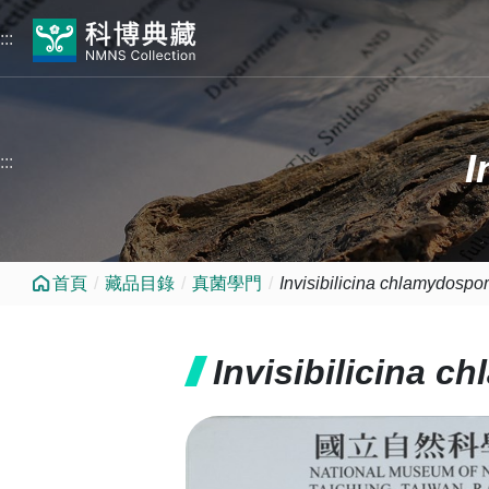
跳到中央內容區塊
:::
I
:::
首頁
藏品目錄
真菌學門
Invisibilicina chlamydospo
Invisibilicina 