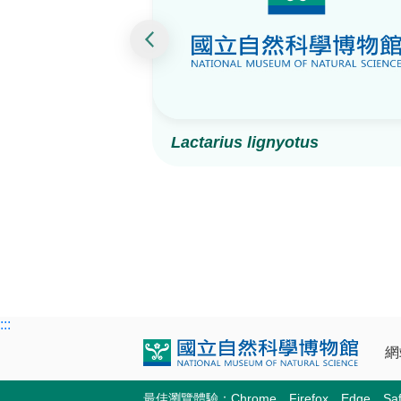
Lactarius lignyotus
:::
網
最佳瀏覽體驗：Chrome、Firefox、Edge、Safa