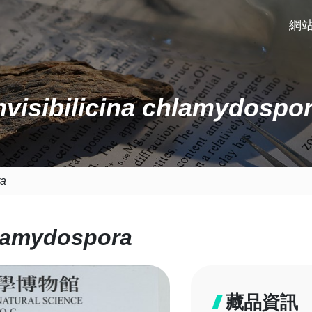
網
nvisibilicina chlamydospo
ra
chlamydospora
藏品資訊