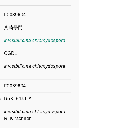
F0039604
真菌學門
Invisibilicina chlamydospora
OGDL
Invisibilicina chlamydospora
F0039604
.
RoKi 6141-A
Invisibilicina chlamydospora
R. Kirschner