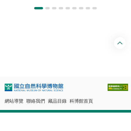
回
頂
端
網站導覽
聯絡我們
藏品目錄
科博館首頁
最佳瀏覽體驗：Chrome、Firefox、Edge、Safari
© 國立自然科學博物館版權所有