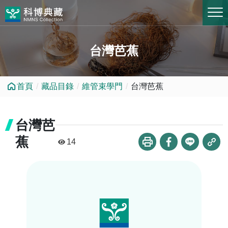
跳到中央內容區塊
台灣芭蕉
首頁
藏品目錄
維管束學門
台灣芭蕉
台灣芭
蕉
14