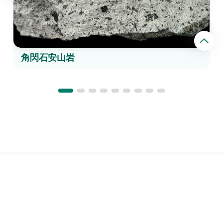
回
頂
端
角閃石安山岩
網站導覽
聯絡我們
藏品目錄
科博館首頁