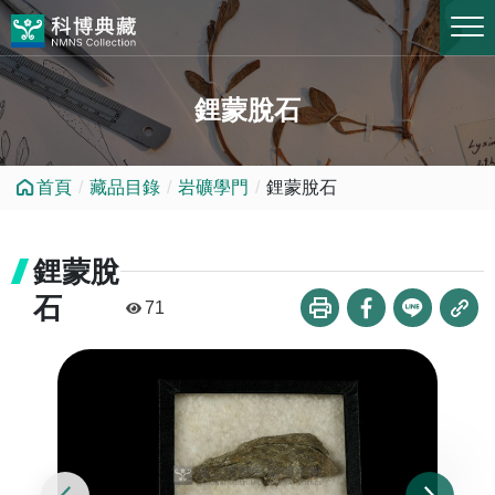
跳到中央內容區塊
鋰蒙脫石
首頁
藏品目錄
岩礦學門
鋰蒙脫石
鋰蒙脫
石
71