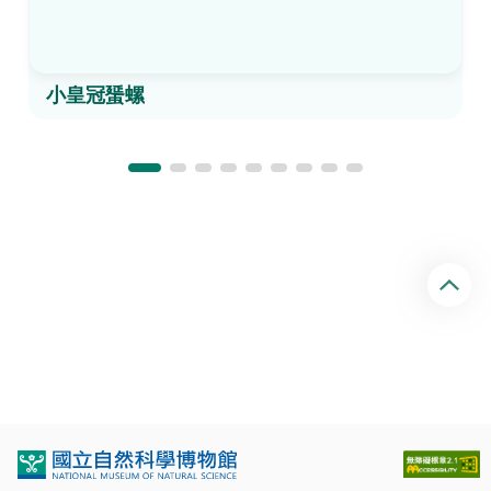
小皇冠蜑螺
回
頂
端