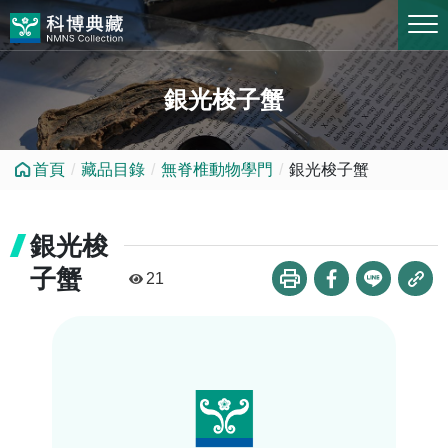
跳到中央內容區塊
銀光梭子蟹
首頁
藏品目錄
無脊椎動物學門
銀光梭子蟹
銀光梭
子蟹
21