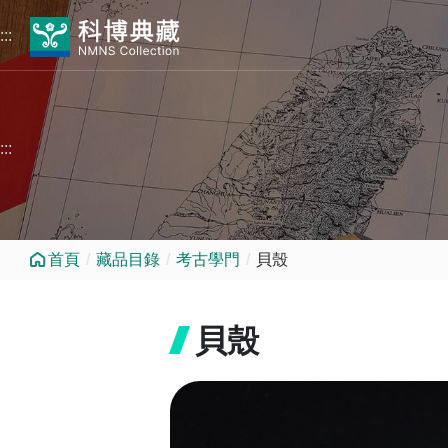
跳到中央內容區塊
:::
:::
首頁
藏品目錄
考古學門
貝殼
貝殼