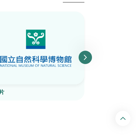
片
陶片
回頂端