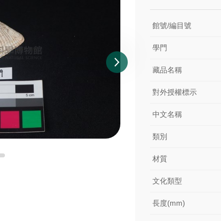
館號/編目號
學門
藏品名稱
對外授權標示
中文名稱
類別
材質
文化類型
長度(mm)