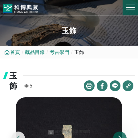
跳到中央內容區塊
玉飾
首頁
藏品目錄
考古學門
玉飾
玉
飾
5