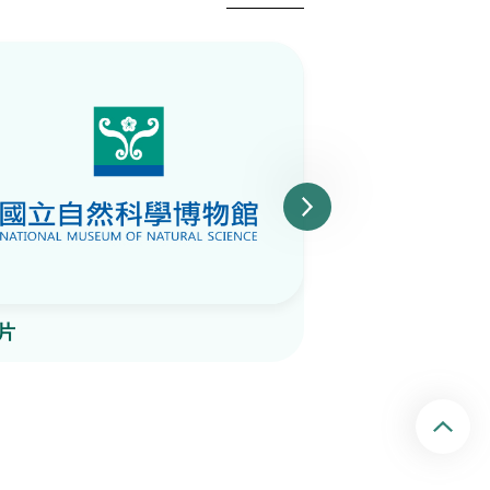
片
陶片
回頂端