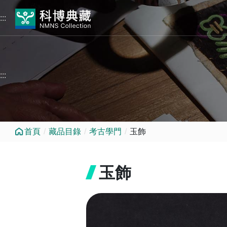
跳到中央內容區塊
:::
:::
首頁
藏品目錄
考古學門
玉飾
玉飾