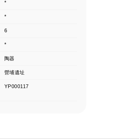
*
*
6
*
陶器
營埔遺址
YP000117