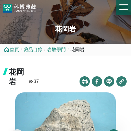
跳到中央內容區塊
花岡岩
首頁
藏品目錄
岩礦學門
花岡岩
花岡
岩
37