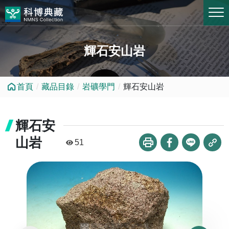
跳到中央內容區塊
輝石安山岩
首頁
藏品目錄
岩礦學門
輝石安山岩
輝石安
山岩
51