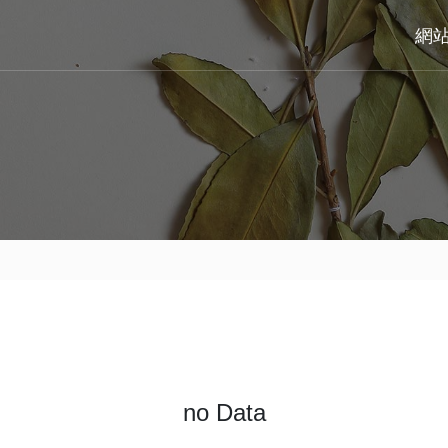
網
no Data