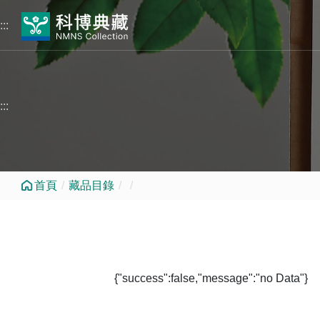
跳到中央內容區塊
:::
:::
首頁
藏品目錄
{"success":false,"message":"no Data"}