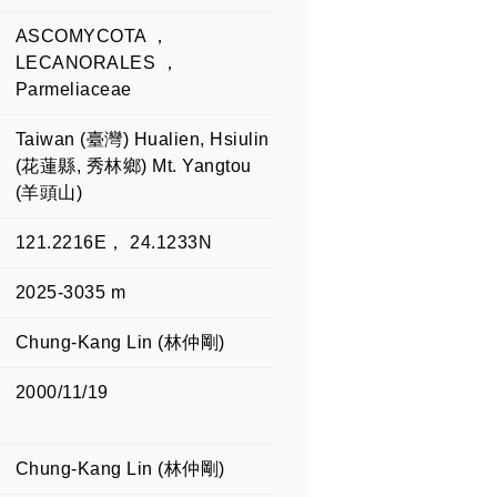
ASCOMYCOTA ，
LECANORALES ，
Parmeliaceae
Taiwan (臺灣) Hualien, Hsiulin
(花蓮縣, 秀林鄉) Mt. Yangtou
(羊頭山)
121.2216E， 24.1233N
2025-3035 m
Chung-Kang Lin (林仲剛)
2000/11/19
Chung-Kang Lin (林仲剛)