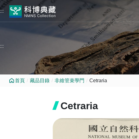
跳到中央內容區塊
:::
:::
首頁
藏品目錄
非維管束學門
Cetraria
Cetraria