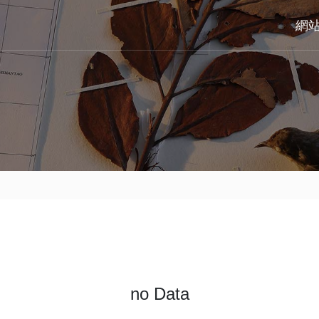
網
no Data