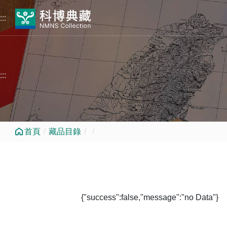
跳到中央內容區塊
:::
:::
首頁
藏品目錄
{"success":false,"message":"no Data"}