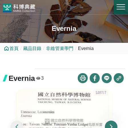
跳到中央內容區塊
Evernia
首頁
藏品目錄
非維管束學門
Evernia
Evernia
3